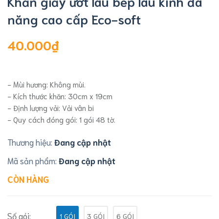
Khăn giấy ướt lau bếp lau kính đa
năng cao cấp Eco-soft
40.000₫
- Mùi hương: Không mùi.
- Kích thước khăn: 30cm x 19cm
- Định lượng vải: Vải vân bi
- Quy cách đóng gói: 1 gói 48 tờ.
Thương hiệu:
Đang cập nhật
Mã sản phẩm:
Đang cập nhật
CÒN HÀNG
Số gói:
1 GÓI
3 GÓI
6 GÓI