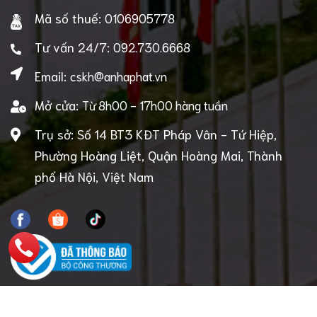
Mã số thuế:
0106905778
Tư vấn 24/7:
092.730.6668
Email:
cskh@anhaphat.vn
Mở cửa:
Từ 8h00 - 17h00 hàng tuần
Trụ sở: Số 14 BT3 KĐT Pháp Vân - Tứ Hiệp,
Phường Hoàng Liệt, Quận Hoàng Mai, Thành
phố Hà Nội, Việt Nam