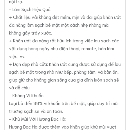
nội trợ.
- Làm Sạch Hiệu Quả:
+ Chất liệu vải không dệt mềm, mịn và dai giúp khăn ướt
đa năng làm sạch bề mặt một cách nhẹ nhàng mà
không gây trầy xước.
+ Khăn ướt đa năng rất hữu ích trong việc lau sạch các
vật dụng hàng ngày như điện thoại, remote, bàn làm
việc, vv.
+ Dọn dẹp nhà cửa: Khăn ướt cũng được sử dụng để lau
sạch bề mặt trong nhà như bếp, phòng tắm, và bàn ăn,
giúp giữ cho không gian sống của gia đình luôn sạch sẽ
và dễ chịu.
- Kháng Vi Khuẩn:
Loại bỏ đến 99% vi khuẩn trên bề mặt, giúp duy trì môi
trường sạch sẽ và an toàn.
- Khử Mùi Với Hương Bạc Hà:
Hương Bạc Hà được thêm vào khăn giúp khử mùi vượt