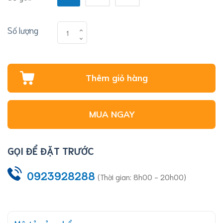
Số lượng
Thêm giỏ hàng
MUA NGAY
GỌI ĐỂ ĐẶT TRƯỚC
0923928288
(Thời gian: 8h00 - 20h00)