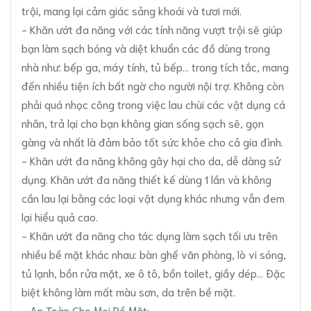
trội, mang lại cảm giác sảng khoái và tươi mới.
- Khăn ướt đa năng với các tính năng vượt trội sẽ giúp
bạn làm sạch bóng và diệt khuẩn các đồ dùng trong
nhà như: bếp ga, máy tính, tủ bếp... trong tích tắc, mang
đến nhiều tiện ích bất ngờ cho người nội trợ. Không còn
phải quá nhọc công trong việc lau chùi các vật dụng cá
nhân, trả lại cho bạn không gian sống sạch sẽ, gọn
gàng và nhất là đảm bảo tốt sức khỏe cho cả gia đình.
- Khăn ướt đa năng không gây hại cho da, dễ dàng sử
dụng. Khăn ướt đa năng thiết kế dùng 1 lần và không
cần lau lại bằng các loại vật dụng khác nhưng vẫn đem
lại hiểu quả cao.
- Khăn ướt đa năng cho tác dụng làm sạch tối ưu trên
nhiều bề mặt khác nhau: bàn ghế văn phòng, lò vi sóng,
tủ lạnh, bồn rửa mặt, xe ô tô, bồn toilet, giầy dép… Đặc
biệt không làm mất màu sơn, da trên bề mặt.
- An Toàn Cho Mọi Bề Mặt: