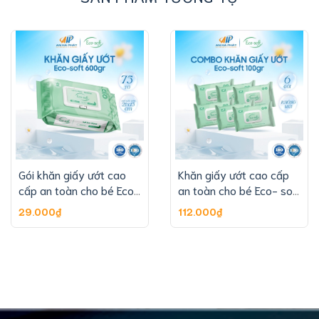
Gói khăn giấy ướt cao
Khăn giấy ướt cao cấp
cấp an toàn cho bé Eco-
an toàn cho bé Eco- soft
soft 600g 75 tờ
54 tờ
29.000₫
112.000₫