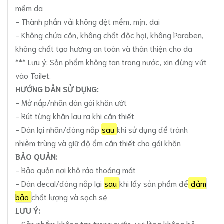
mềm da
- Thành phần vải không dệt mềm, mịn, dai
- Không chứa cồn, không chất độc hại, không Paraben,
không chất tạo hương an toàn và thân thiện cho da
*** Lưu ý: Sản phẩm không tan trong nước, xin đừng vứt
vào Toilet.
HƯỚNG DẪN SỬ DỤNG:
- Mở nắp/nhãn dán gói khăn ướt
- Rút từng khăn lau ra khi cần thiết
- Dán lại nhãn/đóng nắp
sau
khi sử dụng để tránh
nhiễm trùng và giữ độ ẩm cần thiết cho gói khăn
BẢO QUẢN:
- Bảo quản nơi khô ráo thoáng mát
- Dán decal/đóng nắp lại
sau
khi lấy sản phẩm để
đảm
bảo
chất lượng và sạch sẽ
LƯU Ý:
- Sản phẩm không tan trong nước, vui lòng không bỏ