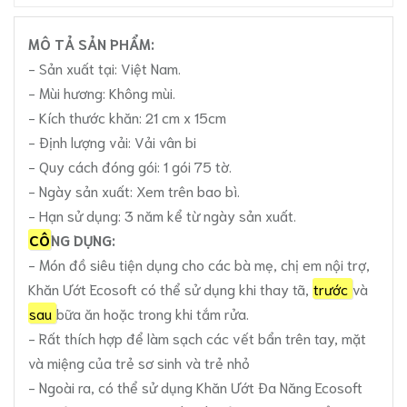
MÔ TẢ SẢN PHẨM:
- Sản xuất tại: Việt Nam.
- Mùi hương: Không mùi.
- Kích thước khăn: 21 cm x 15cm
- Định lượng vải: Vải vân bi
- Quy cách đóng gói: 1 gói 75 tờ.
- Ngày sản xuất: Xem trên bao bì.
- Hạn sử dụng: 3 năm kể từ ngày sản xuất.
CÔ
NG DỤNG:
- Món đồ siêu tiện dụng cho các bà mẹ, chị em nội trợ,
Khăn Ướt Ecosoft có thể sử dụng khi thay tã,
trước
và
sau
bữa ăn hoặc trong khi tắm rửa.
- Rất thích hợp để làm sạch các vết bẩn trên tay, mặt
và miệng của trẻ sơ sinh và trẻ nhỏ
- Ngoài ra, có thể sử dụng Khăn Ướt Đa Năng Ecosoft