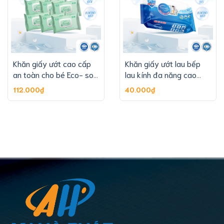
Khăn giấy ướt cao cấp
Khăn giấy ướt lau bếp
an toàn cho bé Eco- soft
lau kính đa năng cao
54 tờ
cấp Eco-soft
112.000₫
40.000₫