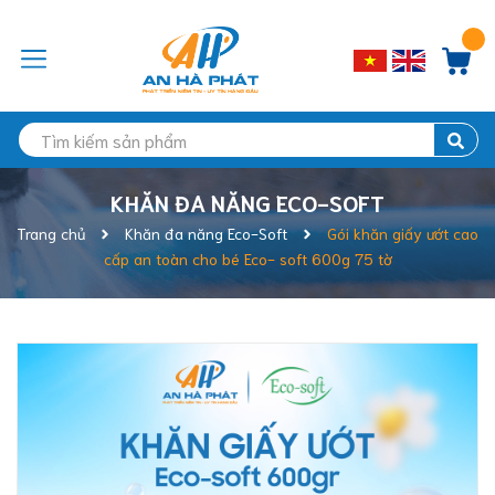
KHĂN ĐA NĂNG ECO-SOFT
Trang chủ
Khăn đa năng Eco-Soft
Gói khăn giấy ướt cao
cấp an toàn cho bé Eco- soft 600g 75 tờ