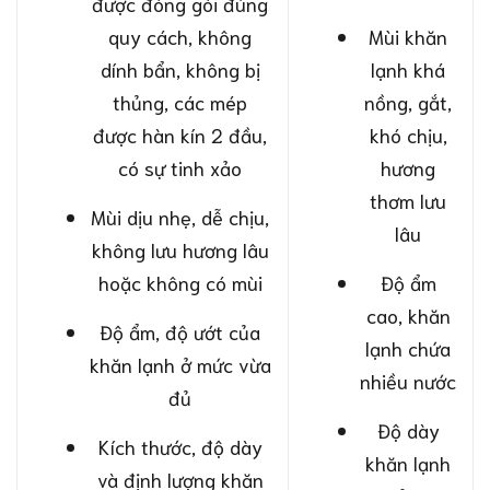
được đóng gói đúng
quy cách, không
Mùi khăn
dính bẩn, không bị
lạnh khá
thủng, các mép
nồng, gắt,
được hàn kín 2 đầu,
khó chịu,
có sự tinh xảo
hương
thơm lưu
Mùi dịu nhẹ, dễ chịu,
lâu
không lưu hương lâu
hoặc không có mùi
Độ ẩm
cao, khăn
Độ ẩm, độ ướt của
lạnh chứa
khăn lạnh ở mức vừa
nhiều nước
đủ
Độ dày
Kích thước, độ dày
khăn lạnh
và định lượng khăn