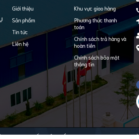
Giới thiệu
Khu vực giao hàng
Ụ
Sản phẩm
Phương thức thanh
toán
Tin tức
Chính sách trả hàng và
Liên hệ
hoàn tiền
Chính sách bảo mật
thông tin
CÔNG TY TNHH XUẤT NHẬP KHẨU & DỊCH VỤ THƯƠNG MẠI AN H