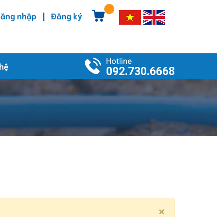
|
ăng nhập
Đăng ký
Hotline
 hệ
092.730.6668
×