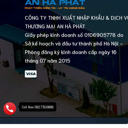
CÔNG TY TNHH XUẤT NHẬP KHẨU & DỊCH V
THƯƠNG MẠI AN HÀ PHÁT
Giấy phép kinh doanh số 0106905778 do
Sở kế hoạch và đầu tư thành phố Hà Nội -
Phòng đăng ký kinh doanh cấp ngày 16
tháng 07 năm 2015
Call Now 092.730.6668
© Bản quyền thuộc về 