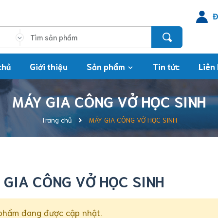
Đ
chủ
Giới thiệu
Sản phẩm
Tin tức
Liên
MÁY GIA CÔNG VỞ HỌC SINH
Trang chủ
MÁY GIA CÔNG VỞ HỌC SINH
 GIA CÔNG VỞ HỌC SINH
phẩm đang được cập nhật.