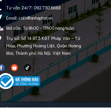
Tư vấn 24/7:
092.730.6668
Email:
cskh@anhaphat.vn
Mở cửa:
Từ 8h00 - 17h00 hàng tuần
Trụ sở: Số 14 BT3 KĐT Pháp Vân - Tứ
Hiệp, Phường Hoàng Liệt, Quận Hoàng
Mai, Thành phố Hà Nội, Việt Nam
À PHÁT
Cung cấp bởi
Sapo