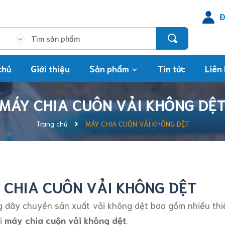
Đ
chủ
Giới thiệu
Sản phẩm
Tin tức
Liên
MÁY CHIA CUÔN VẢI KHÔNG DỆ
Trang chủ
MÁY CHIA CUÔN VẢI KHÔNG DỆT
 CHIA CUÔN VẢI KHÔNG DỆT
g dây chuyền sản xuất vải không dệt bao gồm nhiều thi
ới
máy chia cuộn vải không dệt
.