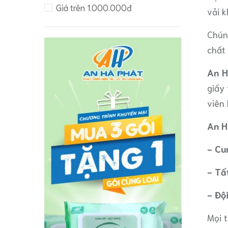
Giá trên 1.000.000đ
vải 
Chún
chất
An H
giấy
viên 
An H
- Cu
- Tấ
- Đội
Mọi 