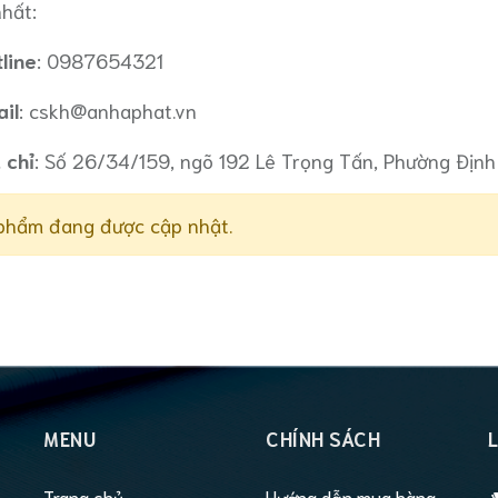
nhất:
line
:
0987654321
il
:
cskh@anhaphat.vn
 chỉ
: Số 26/34/159, ngõ 192 Lê Trọng Tấn, Phường Định
phẩm đang được cập nhật.
MENU
CHÍNH SÁCH
L
Trang chủ
Hướng dẫn mua hàng