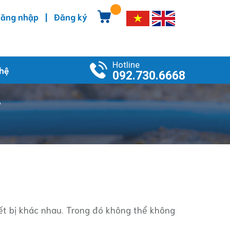
|
ăng nhập
Đăng ký
Hotline
 hệ
092.730.6668
T
ết bị khác nhau. Trong đó không thể không