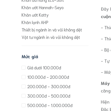
Khăn ướt Hannah-Seyo
Đây l
Khăn ướt Katty
cuộn
Khăn lạnh AHP
- Thi
Thiết bị ngành in và vải không dệt
Vật tư ngành in và vải không dệt
- Thi
- Bộ
Mức giá
- Tự
Giá dưới 100.000đ
- Má
100.000đ - 200.000đ
Máy 
200.000đ - 300.000đ
căng
300.000đ - 500.000đ
Hiện 
500.000đ - 1.000.000đ
Đặc b