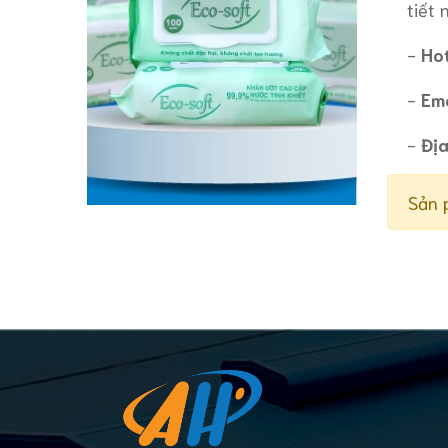
tiết 
-
Hot
-
Ema
-
Địa
Sản 