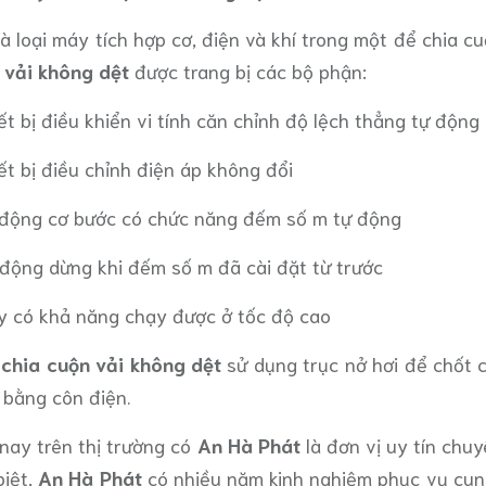
à loại máy tích hợp cơ, điện và khí trong một để chia c
 vải không dệt
được trang bị các bộ phận:
ết bị điều khiển vi tính căn chỉnh độ lệch thẳng tự động
ết bị điều chỉnh điện áp không đổi
 động cơ bước có chức năng đếm số m tự động
 động dừng khi đếm số m đã cài đặt từ trước
y có khả năng chạy được ở tốc độ cao
chia cuộn vải không dệt
sử dụng trục nở hơi để chốt c
 bằng côn điện.
nay trên thị trường có
An Hà Phát
là đơn vị uy tín chu
iệt,
An Hà Phát
có nhiều năm kinh nghiệm phục vụ cung