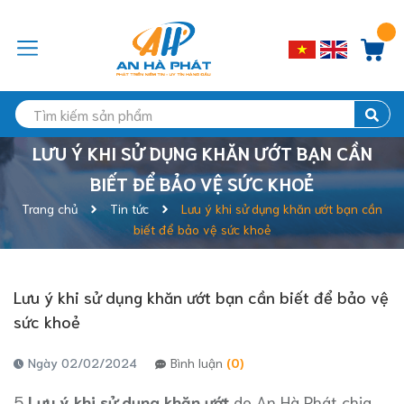
LƯU Ý KHI SỬ DỤNG KHĂN ƯỚT BẠN CẦN
BIẾT ĐỂ BẢO VỆ SỨC KHOẺ
Trang chủ
Tin tức
Lưu ý khi sử dụng khăn ướt bạn cần
biết để bảo vệ sức khoẻ
Lưu ý khi sử dụng khăn ướt bạn cần biết để bảo vệ
sức khoẻ
Ngày 02/02/2024
Bình luận
(0)
5
Lưu ý khi sử dụng khăn ướt
do An Hà Phát chia