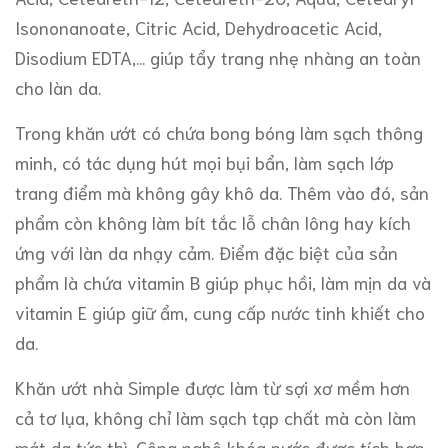
Isononanoate, Citric Acid, Dehydroacetic Acid,
Disodium EDTA,... giúp tẩy trang nhẹ nhàng an toàn
cho làn da.
Trong khăn ướt có chứa bong bóng làm sạch thông
minh, có tác dụng hút mọi bụi bẩn, làm sạch lớp
trang điểm mà không gây khô da. Thêm vào đó, sản
phẩm còn không làm bít tắc lỗ chân lông hay kích
ứng với làn da nhạy cảm. Điểm đặc biệt của sản
phẩm là chứa vitamin B giúp phục hồi, làm mịn da và
vitamin E giúp giữ ẩm, cung cấp nước tinh khiết cho
da.
Khăn ướt nhà Simple được làm từ sợi xơ mềm hơn
cả tơ lụa, không chỉ làm sạch tạp chất mà còn làm
mát da tức thì. Công nghệ khóa nước được tích hợp